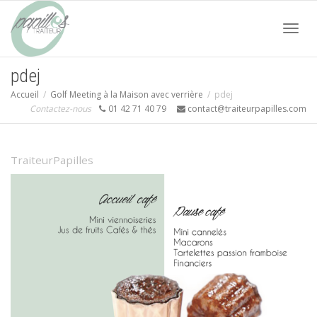
Acti
pdej
Accueil
Golf Meeting à la Maison avec verrière
pdej
navi
Contactez-nous
01 42 71 40 79
contact@traiteurpapilles.com
TraiteurPapilles