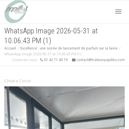
Acti
WhatsApp Image 2026-05-31 at
10.06.43 PM (1)
navi
Accueil
Excellence : une soirée de lancement de parfum sur la Seine
WhatsApp Image 2026-05-31 at 10.06.43 PM (1)
Contactez-nous
01 42 71 40 79
contact@traiteurpapilles.com
Chiara Cocco