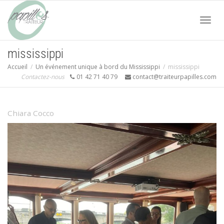
Acti
mississippi
Accueil
Un événement unique à bord du Mississippi
mississippi
navi
Contactez-nous
01 42 71 40 79
contact@traiteurpapilles.com
Chiara Cocco