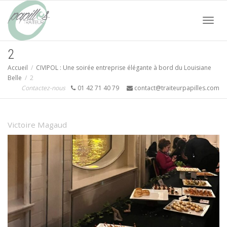
Acti
2
Accueil
CIVIPOL : Une soirée entreprise élégante à bord du Louisiane
navi
Belle
2
Contactez-nous
01 42 71 40 79
contact@traiteurpapilles.com
Victoire Magaud