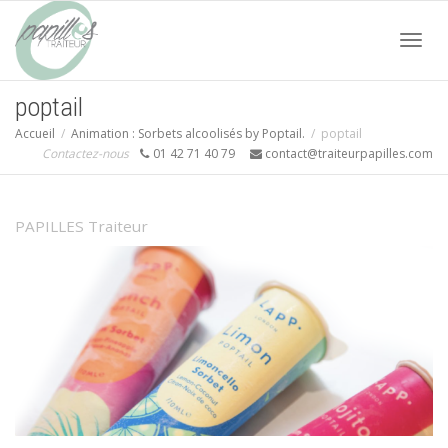
Acti
poptail
Accueil
Animation : Sorbets alcoolisés by Poptail.
poptail
navi
Contactez-nous
01 42 71 40 79
contact@traiteurpapilles.com
PAPILLES Traiteur