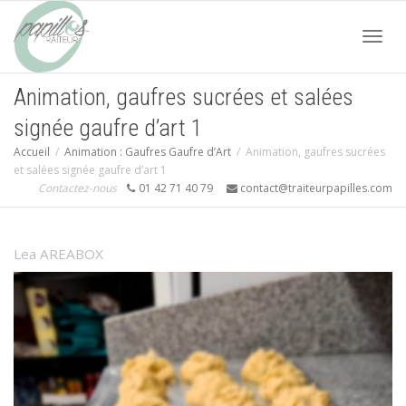
Acti
Animation, gaufres sucrées et salées
signée gaufre d’art 1
navi
Accueil
Animation : Gaufres Gaufre d’Art
Animation, gaufres sucrées
et salées signée gaufre d’art 1
Contactez-nous
01 42 71 40 79
contact@traiteurpapilles.com
Lea AREABOX